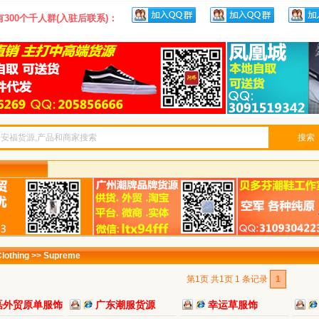
300个千人群(入驻后联系)：
搜索
othing >> Supreme
第1页 共1页 1 条记录
1
磊外贸原单服饰
广东潮服货源
幸运草服饰