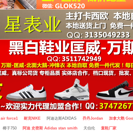
air force1
耐克NIKE
阿迪达斯ADIDAS
乔丹Jordan
加拿大鹅 Goo
椰子750
阿迪 史密斯 Adidas stan smith
天伯伦
童鞋厂家