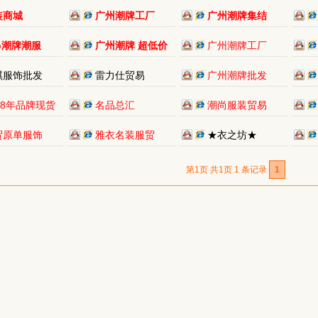
装商城
广州潮牌工厂
广州潮牌集结
p潮牌潮服
广州潮牌 超低价
广州潮牌工厂
琪服饰批发
雷力仕贸易
广州潮牌批发
18年品牌现货
名品总汇
潮尚服装贸易
贸原单服饰
雅衣名装服贸
★衣之坊★
第1页 共1页 1 条记录
1