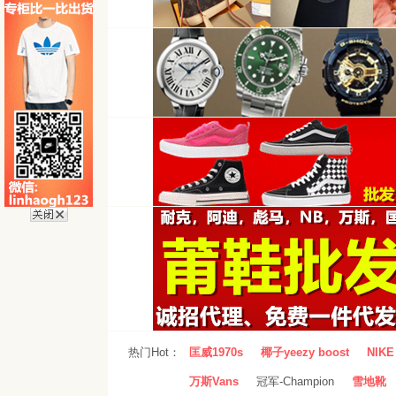
热门Hot：
匡威1970s
椰子yeezy boost
NIKE 
万斯Vans
冠军-Champion
雪地靴