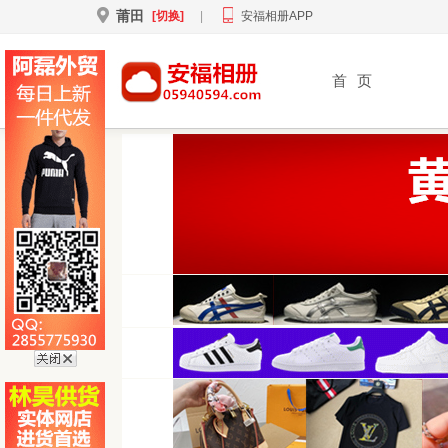
莆田
[切换]
|
安福相册APP
首
页