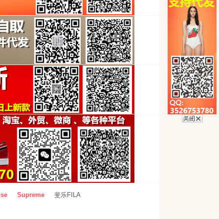
se
Supreme
斐乐FILA