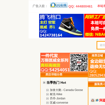
广告入驻：
本站有
QQ: 444800461
推荐店铺
类目详细分类
当季热门 Hot
服装类-Cl
加拿大鹅 - Canada Goose
耐克-Nike
乔丹-Jordan
阿
匡威-converse