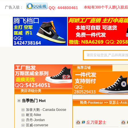
广告入驻：
本站有300个千人群(入驻后
QQ: 444800461
推荐店铺
类目详细分类
当季热门 Hot
鞋类-Footwear >> 亚瑟士-Asic
加拿大鹅 - Canada Goose
耐克-Nike
乔丹-Jordan
丘刀亚瑟士
匡威-converse