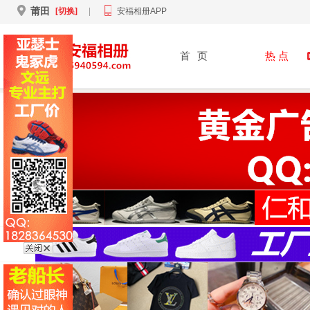
莆田
[切换]
|
安福相册APP
首
页
热 点