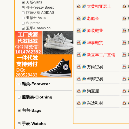
万斯-Vans
大黄鸭亚瑟士
椰子-Yeezy Boost
阿迪达斯-ADIDAS
亚瑟士-Asics
老船长
Supreme
冠军-Champion
原装鞋业
华泰鞋贸
新立丰工厂直销
万尚贸易
华邦贸易
鞋类-Footwear
淘宝屋
服装类-Clothing
兴达鞋村
包包-Bags
手表-Watchs