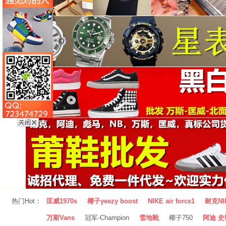
热门Hot：
匡威1970s
椰子yeezy boost
NIKE air force1
耐克NI
万斯Vans
冠军-Champion
雪地靴
椰子750
阿迪 史密