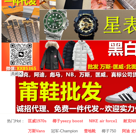
热门Hot：
匡威1970s
椰子yeezy boost
NIKE air force1
耐克NI
万斯Vans
冠军-Champion
雪地靴
椰子750
阿迪 史密