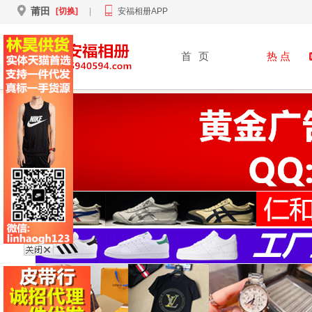
莆田
[切换]
|
安福相册APP
首
页
热 点