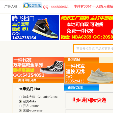
广告入驻：
本站有300个千人群(入驻后
QQ: 444800461
推荐店铺
类目详细分类
莆田代发货
当季热门 Hot
加拿大鹅 - Canada Goose
世炬通国际快递
耐克-Nike
乔丹-Jordan
匡威-converse