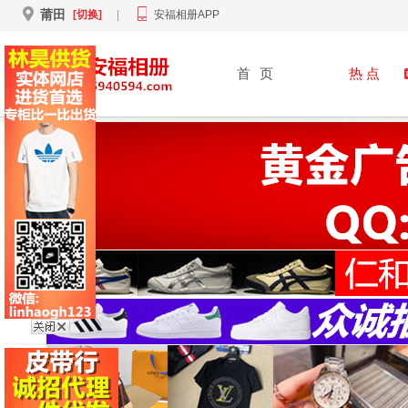
莆田
[切换]
|
安福相册APP
首
页
热 点