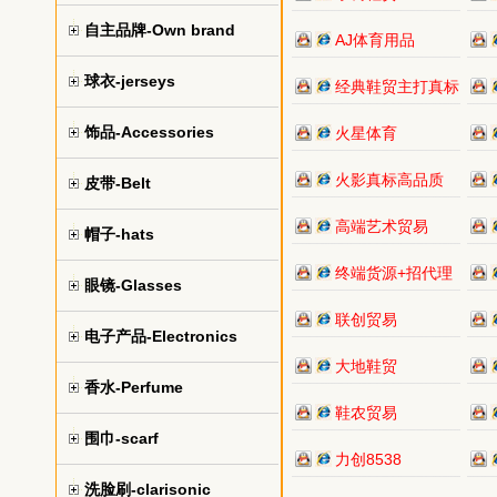
自主品牌-Own brand
AJ体育用品
球衣-jerseys
经典鞋贸主打真标
饰品-Accessories
火星体育
火影真标高品质
皮带-Belt
高端艺术贸易
帽子-hats
终端货源+招代理
眼镜-Glasses
联创贸易
电子产品-Electronics
大地鞋贸
香水-Perfume
鞋农贸易
围巾-scarf
力创8538
洗脸刷-clarisonic