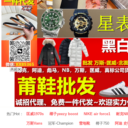
热门Hot：
匡威1970s
椰子yeezy boost
NIKE air force1
耐克NI
万斯Vans
冠军-Champion
雪地靴
椰子750
阿迪 史密