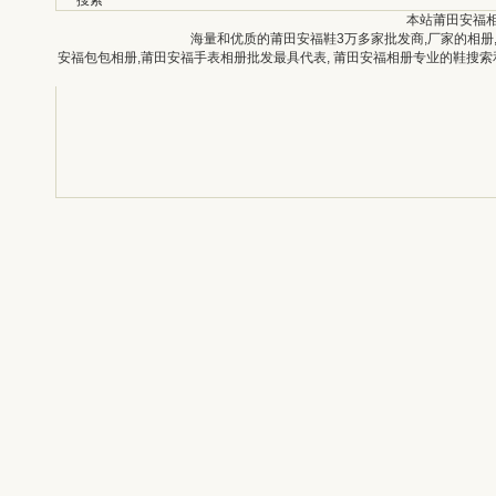
搜索
本站莆田安福
海量和优质的莆田安福鞋3万多家批发商,厂家的相册
安福包包相册,莆田安福手表相册批发最具代表, 莆田安福相册专业的鞋搜索