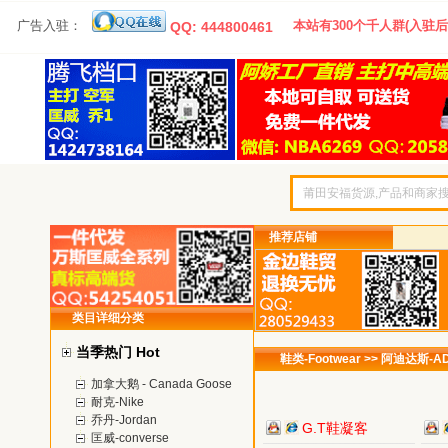
广告入驻：
本站有300个千人群(入驻后
QQ: 444800461
推荐店铺
类目详细分类
当季热门 Hot
鞋类-Footwear >> 阿迪达斯-A
加拿大鹅 - Canada Goose
耐克-Nike
乔丹-Jordan
G.T鞋凝客
匡威-converse