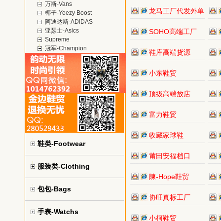
万斯-Vans
龙马工厂代发外单
椰子-Yeezy Boost
阿迪达斯-ADIDAS
亚瑟士-Asics
SOHO高端工厂
Supreme
冠军-Champion
鞋库高端货源
小东鞋贸
顶级高端放店
富力鞋贸
收藏家球鞋
鞋类-Footwear
莆田安福档口
服装类-Clothing
陳-Hope鞋贸
包包-Bags
协旺真标工厂
手表-Watchs
小柯鞋贸