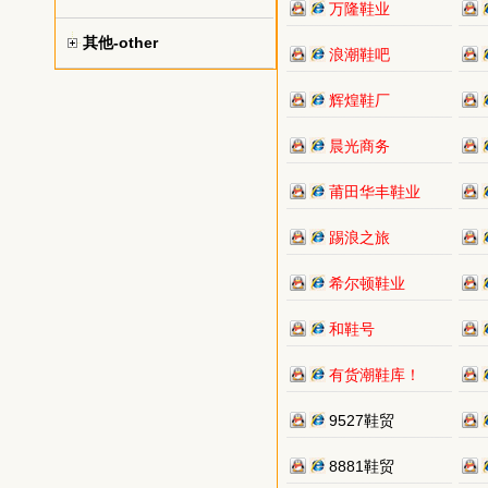
万隆鞋业
其他-other
浪潮鞋吧
辉煌鞋厂
晨光商务
莆田华丰鞋业
踢浪之旅
希尔顿鞋业
和鞋号
有货潮鞋库！
9527鞋贸
8881鞋贸