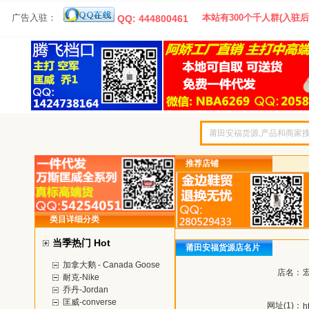
广告入驻：
本站有300个千人群(入驻后
QQ: 444800461
推荐店铺
类目详细分类
当季热门 Hot
莆田安福货源店名片
加拿大鹅 - Canada Goose
店名：
耐克-Nike
乔丹-Jordan
匡威-converse
网址(1)：
h