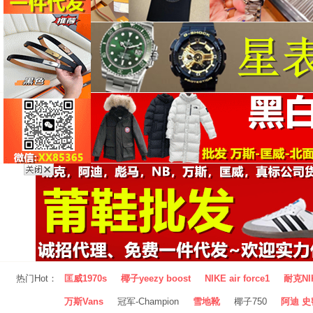
热门Hot：
匡威1970s
椰子yeezy boost
NIKE air force1
耐克NI
万斯Vans
冠军-Champion
雪地靴
椰子750
阿迪 史密