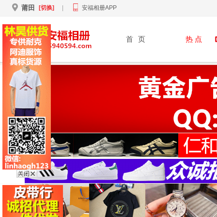
莆田
[切换]
|
安福相册APP
首
页
热 点