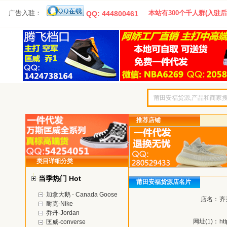
广告入驻：
本站有300个千人群(入驻后
QQ: 444800461
推荐店铺
类目详细分类
当季热门 Hot
莆田安福货源店名片
加拿大鹅 - Canada Goose
店名：
齐
耐克-Nike
乔丹-Jordan
网址(1)：
ht
匡威-converse