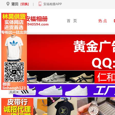
莆田
[切换]
|
安福相册APP
首
页
热 点