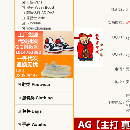
万斯-Vans
椰子-Yeezy Boost
网址(2)：
无
阿迪达斯-ADIDAS
亚瑟士-Asics
安福搜索：
ww
Supreme
冠军-Champion
QQ(1)：
67
QQ(2)：
67
电话：
无
地址：
安
鞋类-Footwear
鞋
服装类-Clothing
Jo
主营产品：
M
有
包包-Bags
手表-Watchs