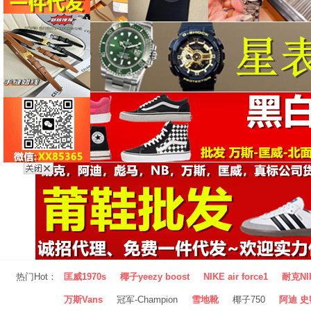
热门Hot：
匡威1970s
椰子yeezy boost
NIKE air force1
耐克NI
万斯Vans
冠军-Champion
雪地靴
椰子750
阿迪 史密