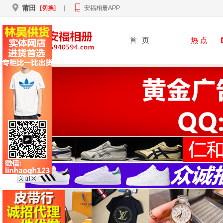
莆田
[切换]
|
安福相册APP
首
页
热 点