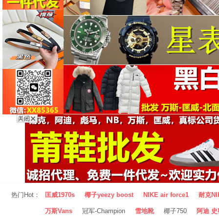
热门Hot：
匡威1970s
椰子yeezy boost
NIKE air force1
耐克NI
万斯Vans
冠军-Champion
雪地靴
椰子750
阿迪 史密