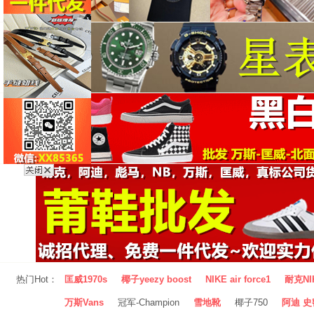
热门Hot：
匡威1970s
椰子yeezy boost
NIKE air force1
耐克NI
万斯Vans
冠军-Champion
雪地靴
椰子750
阿迪 史密