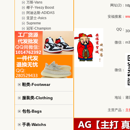
万斯-Vans
网址(2)：
ht
椰子-Yeezy Boost
阿迪达斯-ADIDAS
安福搜索：
ww
亚瑟士-Asics
Supreme
冠军-Champion
QQ：
30
微信：
m3
微信：
鞋类-Footwear
服装类-Clothing
地址：
莆
主营产品：
主
包包-Bags
手表-Watchs