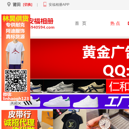
莆田
[切换]
|
安福相册APP
首
页
热 点