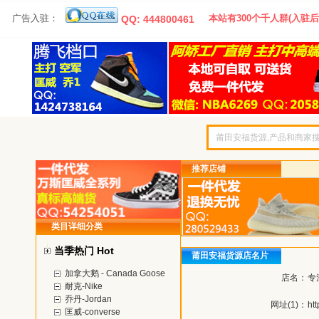
广告入驻：
本站有300个千人群(入驻后
QQ: 444800461
推荐店铺
类目详细分类
当季热门 Hot
莆田安福货源店名片
加拿大鹅 - Canada Goose
店名：
专
耐克-Nike
乔丹-Jordan
网址(1)：
ht
匡威-converse