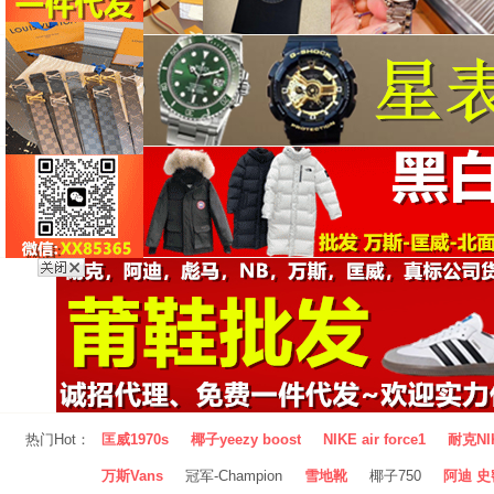
热门Hot：
匡威1970s
椰子yeezy boost
NIKE air force1
耐克NI
万斯Vans
冠军-Champion
雪地靴
椰子750
阿迪 史密