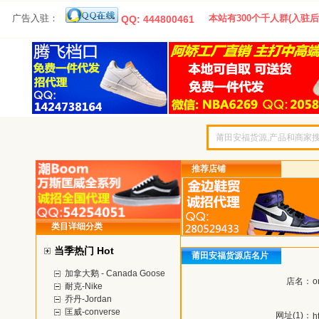
广告入驻：
本站有300个千人群(入驻后
QQ: 444800461
推荐店铺
类目详细分类
当季热门 Hot
莆田安福货源店名片
加拿大鹅 - Canada Goose
店名：
o
耐克-Nike
乔丹-Jordan
匡威-converse
网址(1)：
h