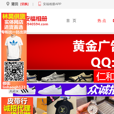
莆田
[切换]
|
安福相册APP
首
页
热 点